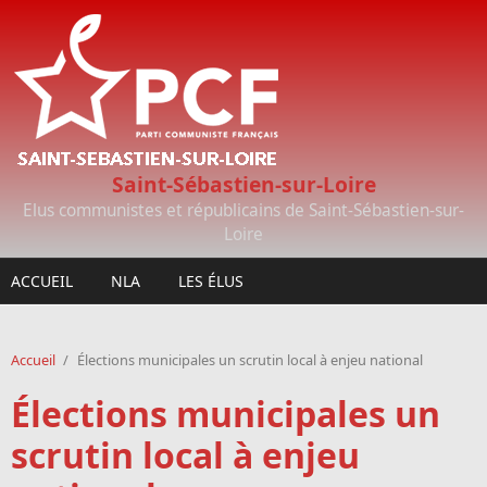
Aller au contenu principal
Saint-Sébastien-sur-Loire
Elus communistes et républicains de Saint-Sébastien-sur-
Loire
ACCUEIL
NLA
LES ÉLUS
Accueil
/
Élections municipales un scrutin local à enjeu national
Élections municipales un
scrutin local à enjeu