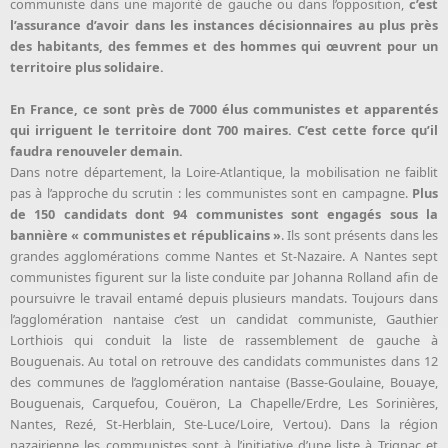
communiste dans une majorité de gauche ou dans l’opposition,
c’est
l’assurance d’avoir dans les instances décisionnaires au plus près
des habitants, des femmes et des hommes qui œuvrent pour un
territoire plus solidaire.
En France, ce sont près de 7000 élus communistes et apparentés
qui irriguent le territoire dont 700 maires. C’est cette force qu’il
faudra renouveler demain.
Dans notre département, la Loire-Atlantique, la mobilisation ne faiblit
pas à l’approche du scrutin : les communistes sont en campagne.
Plus
de 150 candidats dont 94 communistes sont engagés sous la
bannière « communistes et républicains »
. Ils sont présents dans les
grandes agglomérations comme Nantes et St-Nazaire. A Nantes sept
communistes figurent sur la liste conduite par Johanna Rolland afin de
poursuivre le travail entamé depuis plusieurs mandats. Toujours dans
l’agglomération nantaise c’est un candidat communiste, Gauthier
Lorthiois qui conduit la liste de rassemblement de gauche à
Bouguenais. Au total on retrouve des candidats communistes dans 12
des communes de l’agglomération nantaise (Basse-Goulaine, Bouaye,
Bouguenais, Carquefou, Couëron, La Chapelle/Erdre, Les Sorinières,
Nantes, Rezé, St-Herblain, Ste-Luce/Loire, Vertou). Dans la région
nazairienne les communistes sont à l’initiative d’une liste à Trignac et