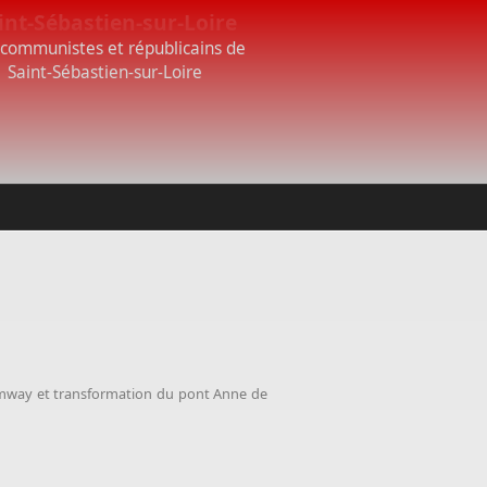
int-Sébastien-sur-Loire
 communistes et républicains de
Saint-Sébastien-sur-Loire
ramway et transformation du pont Anne de