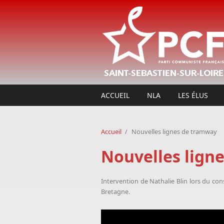
Aller au contenu principal
ACCUEIL
NLA
LES ÉLUS
Accueil
/
Nouvelles lignes de tramway
Nouvelles lign
Intervention de Nathalie Blin lors du c
Bretagne.