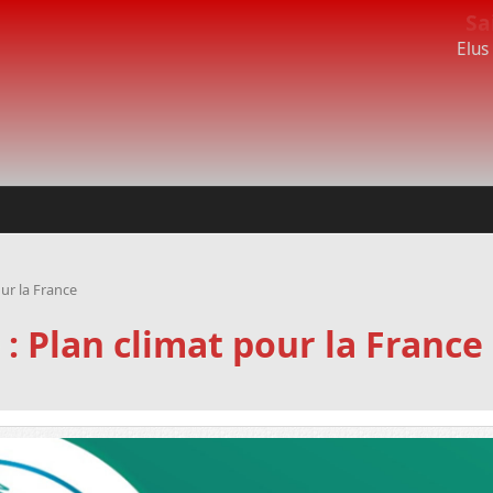
Sa
Elus
ur la France
: Plan climat pour la France