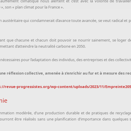
ffement climatique nous alertent et c’est avec la volonté de travailler 
, son « plan climat pour la France ».
on austéritaire qui condamnerait d’avance toute avancée, se veut radical et
ant que chacune et chacun doit pouvoir se nourrir sainement, se loger dé
ettant d’atteindre la neutralité carbone en 2050.
 nécessaires pour l’adaptation des individus, des entreprises et des collecti
une réflexion collective, amenée à s’enrichir au fur et à mesure des re
s://revue-progressistes.org/wp-content/uploads/2023/11/Empreinte205
mie
mation modérée, d’une production durable et de pratiques de recyclage, 
ourront être réalisés sans une planification d’importance dans quelques se