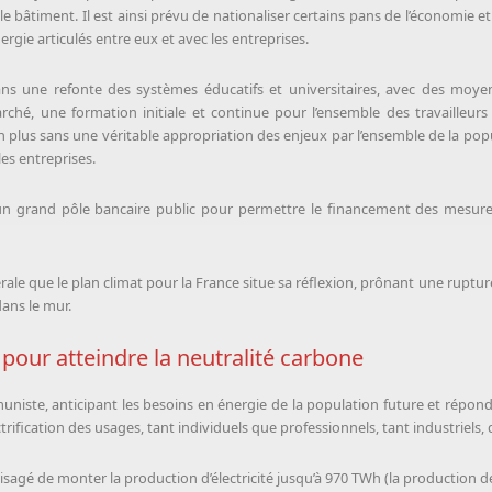
 le bâtiment. Il est ainsi prévu de nationaliser certains pans de l’économie 
ergie articulés entre eux et avec les entreprises.
ans une refonte des systèmes éducatifs et universitaires, avec des mo
ché, une formation initiale et continue pour l’ensemble des travailleurs
 plus sans une véritable appropriation des enjeux par l’ensemble de la popul
les entreprises.
re un grand pôle bancaire public pour permettre le financement des mesure
rale que le plan climat pour la France situe sa réflexion, prônant une ruptur
ans le mur.
, pour atteindre la neutralité carbone
uniste, anticipant les besoins en énergie de la population future et répondan
ification des usages, tant individuels que professionnels, tant industriels, q
visagé de monter la production d’électricité jusqu’à 970 TWh (la production d