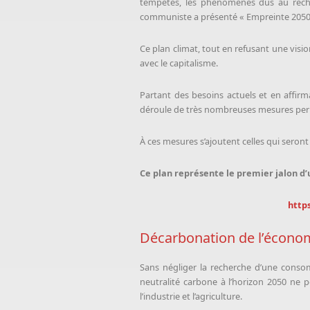
tempêtes, les phénomènes dus au réchau
communiste a présenté « Empreinte 2050 »
Ce plan climat, tout en refusant une visi
avec le capitalisme.
Partant des besoins actuels et en affirm
déroule de très nombreuses mesures perm
À ces mesures s’ajoutent celles qui seront
Ce plan représente le premier jalon d’
http
Décarbonation de l’écono
Sans négliger la recherche d’une consom
neutralité carbone à l’horizon 2050 ne p
l’industrie et l’agriculture.