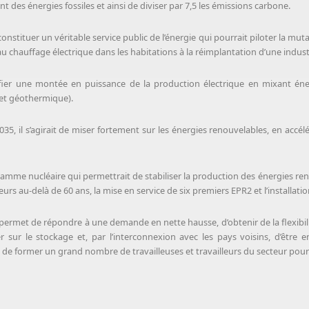
des énergies fossiles et ainsi de diviser par 7,5 les émissions carbone.
stituer un véritable service public de l’énergie qui pourrait piloter la mutati
 au chauffage électrique dans les habitations à la réimplantation d’une industr
nifier une montée en puissance de la production électrique en mixant éne
 et géothermique).
5, il s’agirait de miser fortement sur les énergies renouvelables, en accélér
gramme nucléaire qui permettrait de stabiliser la production des énergies 
 au-delà de 60 ans, la mise en service de six premiers EPR2 et l’installatio
rmet de répondre à une demande en nette hausse, d’obtenir de la flexibili
r sur le stockage et, par l’interconnexion avec les pays voisins, d’être 
 et de former un grand nombre de travailleuses et travailleurs du secteur 