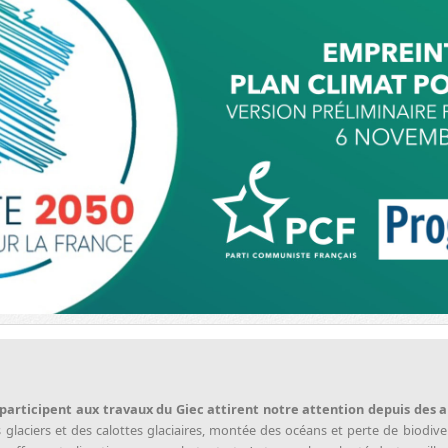
 participent aux travaux du Giec attirent notre attention depuis des 
 glaciers et des calottes glaciaires, montée des océans et perte de biodive