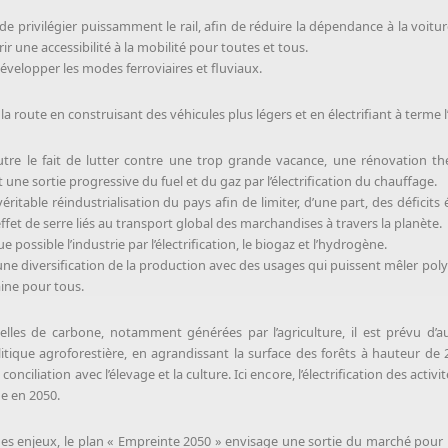
t de privilégier puissamment le rail, afin de réduire la dépendance à la voiture
frir une accessibilité à la mobilité pour toutes et tous.
évelopper les modes ferroviaires et fluviaux.
r la route en construisant des véhicules plus légers et en électrifiant à term
outre le fait de lutter contre une trop grande vacance, une rénovation 
 une sortie progressive du fuel et du gaz par l’électrification du chauffage.
 véritable réindustrialisation du pays afin de limiter, d’une part, des déficit
effet de serre liés au transport global des marchandises à travers la planète.
 possible l’industrie par l’électrification, le biogaz et l’hydrogène.
 une diversification de la production avec des usages qui puissent mêler poly
aine pour tous.
elles de carbone, notamment générées par l’agriculture, il est prévu d’
que agroforestière, en agrandissant la surface des forêts à hauteur de 2
onciliation avec l’élevage et la culture. Ici encore, l’électrification des activ
ne en 2050.
 des enjeux, le plan « Empreinte 2050 » envisage une sortie du marché pour 