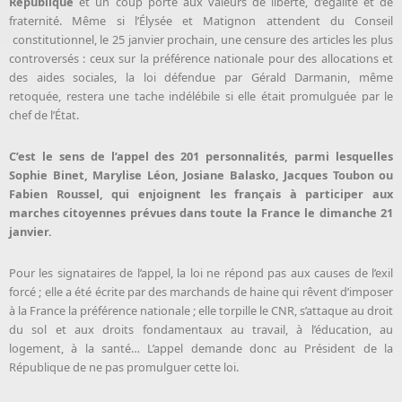
République
et un coup porté aux valeurs de liberté, d’égalité et de
fraternité. Même si l’Élysée et Matignon attendent du Conseil
constitutionnel, le 25 janvier prochain, une censure des articles les plus
controversés : ceux sur la préférence nationale pour des allocations et
des aides sociales, la loi défendue par Gérald Darmanin, même
retoquée, restera une tache indélébile si elle était promulguée par le
chef de l’État.
C’est le sens de l’appel des 201 personnalités, parmi lesquelles
Sophie Binet, Marylise Léon, Josiane Balasko, Jacques Toubon ou
Fabien Roussel, qui enjoignent les français à participer aux
marches citoyennes prévues dans toute la France le dimanche 21
janvier.
Pour les signataires de l’appel, la loi ne répond pas aux causes de l’exil
forcé ; elle a été écrite par des marchands de haine qui rêvent d’imposer
à la France la préférence nationale ; elle torpille le CNR, s’attaque au droit
du sol et aux droits fondamentaux au travail, à l’éducation, au
logement, à la santé… L’appel demande donc au Président de la
République de ne pas promulguer cette loi.