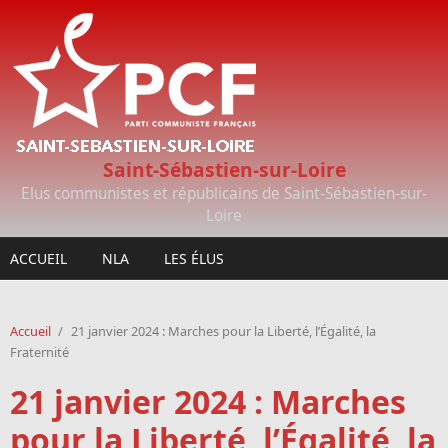
Aller au contenu principal
Saint-Sébastien-sur-Loire
Elus communistes et républicains de Saint-Sébastien-sur-
Loire
ACCUEIL
NLA
LES ÉLUS
Accueil
/
21 janvier 2024 : Marches pour la Liberté, l’Égalité, la
Fraternité
21 janvier 2024 : Marches
pour la Liberté, l’Égalité, la