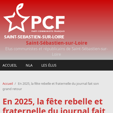
Aller au contenu principal
Saint-Sébastien-sur-Loire
Elus communistes et républicains de Saint-Sébastien-sur-
Loire
ACCUEIL
NLA
LES ÉLUS
Accueil
/
En 2025, la fête rebelle et fraternelle du journal fait son
grand retour
En 2025, la fête rebelle et
fraternelle du journal fait