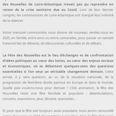
des Nouvelles de Loire-Atlantique n’avait pas pu reprendre en
raison de la crise sanitaire due au Covid.
Lors de leur dernier
congrès, les communistes de Loire-Atlantique ont marqué leur volonté
de la relancer.
Votre mensuel communiste vous donne de nouveau rendez-vous en
2025, en famille, entre amis ou entre camarades, pour passer un samedi
fraternel fait de détente, de découvertes culturelles et de débats.
La Fête des Nouvelles est le lieu d’échanges et de confrontation
d’idées politiques au cœur des luttes, au cœur des enjeux sociaux
et économiques, où se débattent quelques-unes des questions
essentielles si l’on veut un véritable changement demain
. Cette
année, il y sera question, au vu de la situation nationale, de la
progression de l’extrême droite partout en Europe et dans le monde.
Quelle paix voulons-nous pour demain ? Côté animation, la fête des
Nouvelles reste une fête familiale et populaire : déambulations,
concerts, expositions, jeux, librairie, spectacles…
Et pour que la fête soit toujours aussi populaire, nous avons renouvelé
notre choix pris en 2018 d’une entrée à prix libre. Mais la fête doit aussi