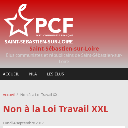
Aller au contenu principal
Saint-Sébastien-sur-Loire
Elus communistes et républicains de Saint-Sébastien-sur-
Loire
ACCUEIL
NLA
LES ÉLUS
Accueil
/
Non à la Loi Travail XXL
Non à la Loi Travail XXL
Lundi 4 septembre 2017