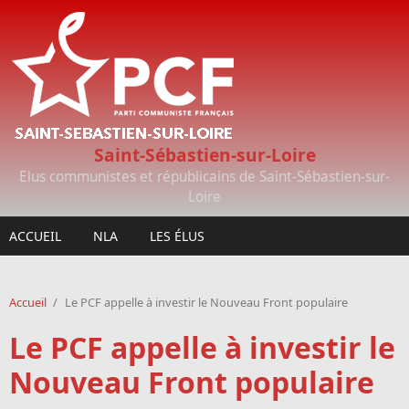
Aller au contenu principal
Saint-Sébastien-sur-Loire
Elus communistes et républicains de Saint-Sébastien-sur-
Loire
ACCUEIL
NLA
LES ÉLUS
Accueil
/
Le PCF appelle à investir le Nouveau Front populaire
Le PCF appelle à investir le
Nouveau Front populaire