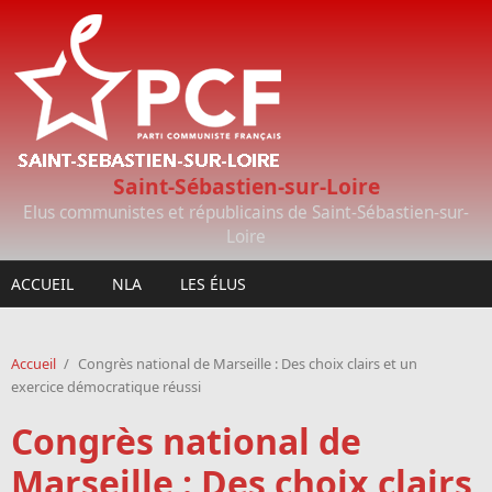
Aller au contenu principal
Saint-Sébastien-sur-Loire
Elus communistes et républicains de Saint-Sébastien-sur-
Loire
ACCUEIL
NLA
LES ÉLUS
Accueil
/
Congrès national de Marseille : Des choix clairs et un
exercice démocratique réussi
Congrès national de
Marseille : Des choix clairs