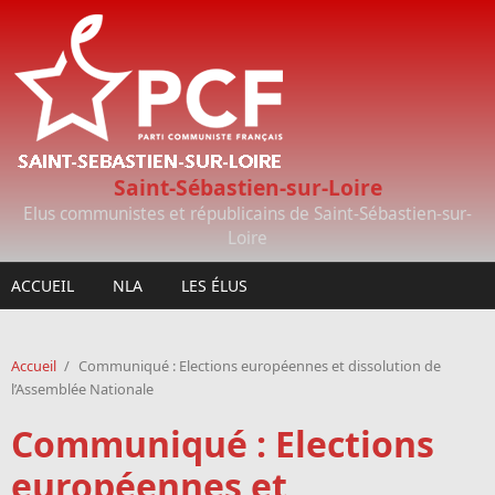
Aller au contenu principal
Saint-Sébastien-sur-Loire
Elus communistes et républicains de Saint-Sébastien-sur-
Loire
ACCUEIL
NLA
LES ÉLUS
Accueil
/
Communiqué : Elections européennes et dissolution de
l’Assemblée Nationale
Communiqué : Elections
européennes et