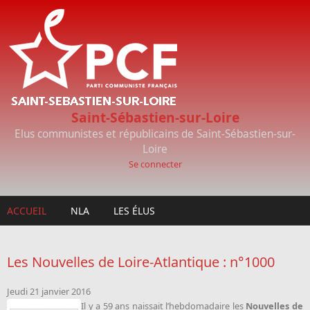
Aller au contenu principal
Saint-Sébastien-sur-Loire
Elus communistes et républicains de Saint-Sébastien-sur-
Loire
Se connecter
ACCUEIL
NLA
LES ÉLUS
Les Nouvelles de Loire-Atlantique : n°1000
Jeudi 21 janvier 2016
Il y a 59 ans naissait l’hebdomadaire les
Nouvelles de