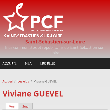
Aller au contenu principal
Saint-Sébastien-sur-Loire
Elus communistes et républicains de Saint-Sébastien-sur-
Loire
ACCUEIL
NLA
LES ÉLUS
Accueil
/
Les élus
/
Viviane GUEVEL
Viviane GUEVEL
Voir
(onglet actif)
Suivi