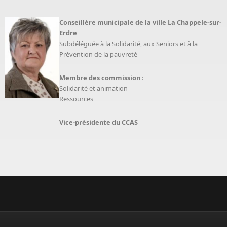
Onglets principaux
Conseillère
municipale de la ville La Chappele-sur-
Erdre
Subdéléguée à la Solidarité, aux Seniors et à la
Prévention de la pauvreté
Membre des commission
:
Solidarité et animation
Ressources
Vice-présidente du CCAS